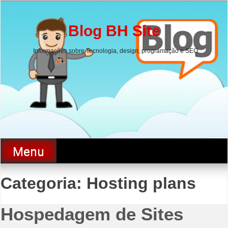
Skip
to
content
Blog BH Site
Informações sobre Tecnologia, design, programação e SEO
Menu
Categoria:
Hosting plans
Hospedagem de Sites