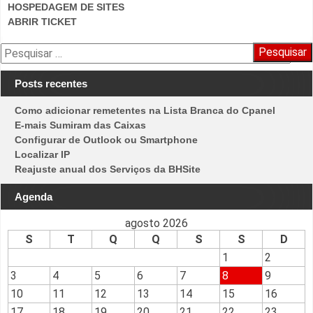
HOSPEDAGEM DE SITES
ABRIR TICKET
Pesquisar
por:
Posts recentes
Como adicionar remetentes na Lista Branca do Cpanel
E-mais Sumiram das Caixas
Configurar de Outlook ou Smartphone
Localizar IP
Reajuste anual dos Serviços da BHSite
Agenda
agosto 2026
S
T
Q
Q
S
S
D
1
2
3
4
5
6
7
8
9
10
11
12
13
14
15
16
17
18
19
20
21
22
23