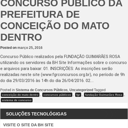
CONCURSO PÚBLICO DA
PREFEITURA DE
CONCEIÇÃO DO MATO
DENTRO
Posted on
março 25, 2016
Concurso Público realizados pela FUNDAÇÃO GUIMARÃES ROSA
utilizando os servidores da BH Site Informações sobre o concurso
e arquivos para baixar: 01. INSCRIÇÕES: As inscrições serão
realizadas neste site (www.fgrconcursos.org.br), no período de 9h
do dia 29/03/2016 às 14h do dia 26/04/2016. 02.…
Posted in
Sistema de Concursos Públicos
,
Uncategorized
Tagged
,
,
,
,
conceição do mato dentro
concursos públicos
fgr
fundação Guimarães Rosa
sistema de concurso
SOLUÇÕES TECNOLÓGIGAS
VISITE O SITE DA BH SITE