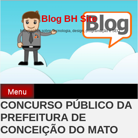
Skip
to
content
Blog BH Site
Informações sobre Tecnologia, design, programação e SEO
Menu
CONCURSO PÚBLICO DA
PREFEITURA DE
CONCEIÇÃO DO MATO