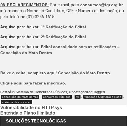
06. ESCLARECIMENTOS:
Por e-mail, para
concursos@fgr.org.br
,
informando o Nome do Candidato, CPF e Número de Inscrição, ou
pelo telefone (31) 3246-1615.
Arquivo para baixar:
1ª Retificação do Edital
Arquivo para baixar:
2ª Retificação do Edital
Arquivo para baixar:
Edital consolidado com as retificações –
Conceição do Mato Dentro
Baixe o edital completo aqui! Conceição do Mato Dentro
Clique aqui para fazer a inscrição.
Posted in
Sistema de Concursos Públicos
,
Uncategorized
Tagged
,
,
,
,
conceição do mato dentro
concursos públicos
fgr
fundação Guimarães Rosa
sistema de concurso
Navegação
Vulnerabilidade no HTTP.sys
Entenda o Plano Ilimitado
de
SOLUÇÕES TECNOLÓGIGAS
Post