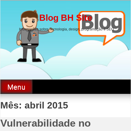
Skip
to
content
Blog BH Site
Informações sobre Tecnologia, design, programação e SEO
Menu
Mês:
abril 2015
Vulnerabilidade no