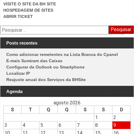
VISITE O SITE DA BH SITE
HOSPEDAGEM DE SITES
ABRIR TICKET
Pesquisar
por:
Posts recentes
Como adicionar remetentes na Lista Branca do Cpanel
E-mais Sumiram das Caixas
Configurar de Outlook ou Smartphone
Localizar IP
Reajuste anual dos Serviços da BHSite
Agenda
agosto 2026
S
T
Q
Q
S
S
D
1
2
3
4
5
6
7
8
9
10
11
12
13
14
15
16