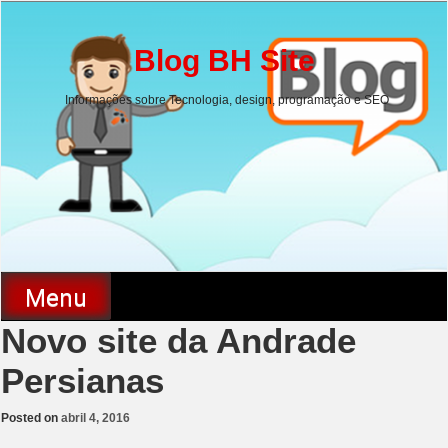
Skip
to
content
Blog BH Site
Informações sobre Tecnologia, design, programação e SEO
Menu
Novo site da Andrade
Persianas
Posted on
abril 4, 2016