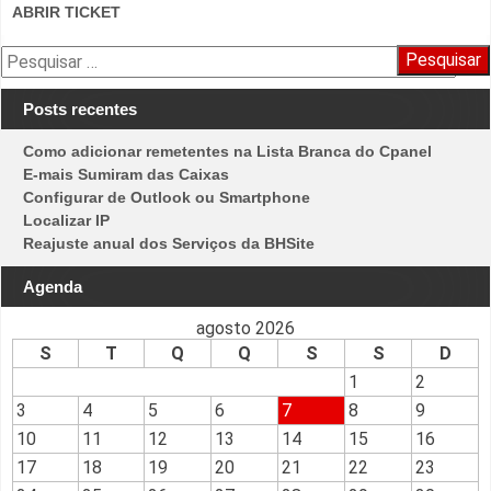
ABRIR TICKET
Pesquisar
por:
Posts recentes
Como adicionar remetentes na Lista Branca do Cpanel
E-mais Sumiram das Caixas
Configurar de Outlook ou Smartphone
Localizar IP
Reajuste anual dos Serviços da BHSite
Agenda
agosto 2026
S
T
Q
Q
S
S
D
1
2
3
4
5
6
7
8
9
10
11
12
13
14
15
16
17
18
19
20
21
22
23