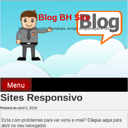
Skip
to
content
Blog BH Site
Informações sobre Tecnologia, design, programação e SEO
Menu
Sites Responsivo
Posted on
abril 5, 2016
Está com problemas para ver este e-mail?
para
Clique aqui
abrir no seu navegador.