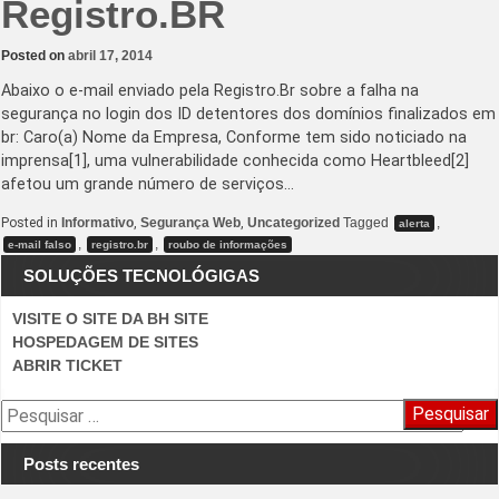
Registro.BR
Posted on
abril 17, 2014
Abaixo o e-mail enviado pela Registro.Br sobre a falha na
segurança no login dos ID detentores dos domínios finalizados em
br: Caro(a) Nome da Empresa, Conforme tem sido noticiado na
imprensa[1], uma vulnerabilidade conhecida como Heartbleed[2]
afetou um grande número de serviços…
Posted in
Informativo
,
Segurança Web
,
Uncategorized
Tagged
,
alerta
,
,
e-mail falso
registro.br
roubo de informações
SOLUÇÕES TECNOLÓGIGAS
VISITE O SITE DA BH SITE
HOSPEDAGEM DE SITES
ABRIR TICKET
Pesquisar
por:
Posts recentes