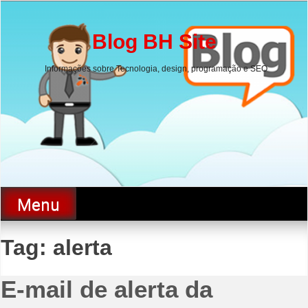
Skip
to
content
Blog BH Site
Informações sobre Tecnologia, design, programação e SEO
Menu
Tag:
alerta
E-mail de alerta da