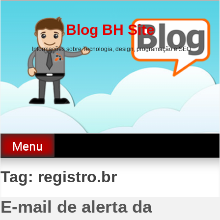
Skip
to
content
Blog BH Site
Informações sobre Tecnologia, design, programação e SEO
Menu
Tag:
registro.br
E-mail de alerta da