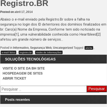
Registro.BR
Posted on
abril 17, 2014
Abaixo o e-mail enviado pela Registro.Br sobre a falha na
segurança no login dos ID detentores dos domínios finalizados em
br: Caro(a) Nome da Empresa, Conforme tem sido noticiado na
imprensa[1], uma vulnerabilidade conhecida como Heartbleed[2]
afetou um grande número de serviços…
Posted in
Informativo
,
Segurança Web
,
Uncategorized
Tagged
,
alerta
,
,
e-mail falso
registro.br
roubo de informações
SOLUÇÕES TECNOLÓGIGAS
VISITE O SITE DA BH SITE
HOSPEDAGEM DE SITES
ABRIR TICKET
Pesquisar
por:
Posts recentes